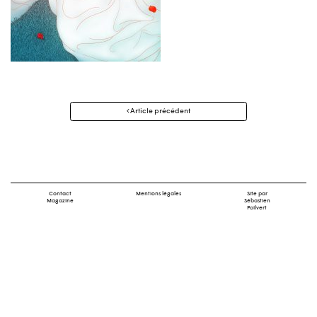
Navigation
Article précédent
des
articles
Contact
Mentions légales
Site par
Magazine
Sébastien
Poilvert