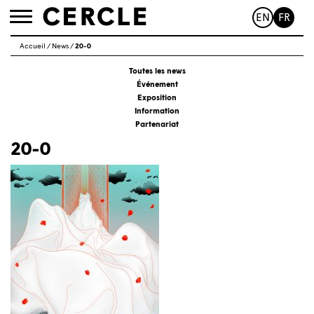
EN
FR
Toggle
navigation
Accueil
/
News
/
20-0
Toutes les news
Événement
Exposition
Information
Partenariat
20-0