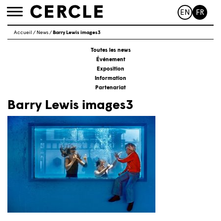
EN
FR
Toggle
navigation
Accueil
/
News
/
Barry Lewis images3
Toutes les news
Événement
Exposition
Information
Partenariat
Barry Lewis images3