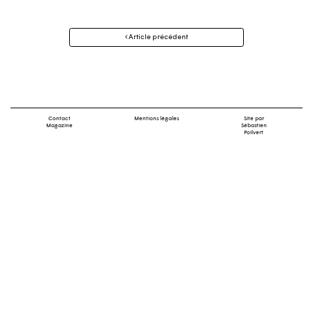
Navigation
Article précédent
des
articles
Contact
Mentions légales
Site par
Magazine
Sébastien
Poilvert