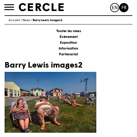
EN
FR
Toggle
navigation
Accueil
/
News
/
Barry Lewis images2
Toutes les news
Événement
Exposition
Information
Partenariat
Barry Lewis images2