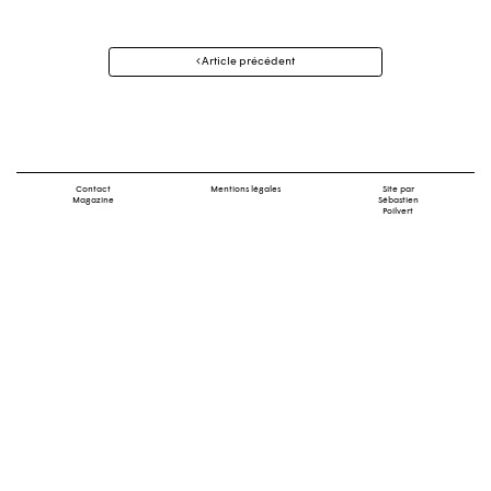
Navigation
Article précédent
des
articles
Contact
Mentions légales
Site par
Magazine
Sébastien
Poilvert