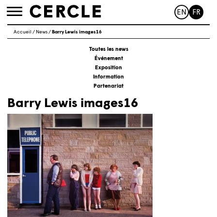
EN
FR
Toggle
navigation
Accueil
/
News
/
Barry Lewis images16
Toutes les news
Événement
Exposition
Information
Partenariat
Barry Lewis images16