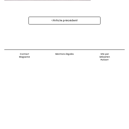
Navigation
Article précédent
des
articles
Contact
Mentions légales
Site par
Magazine
Sébastien
Poilvert