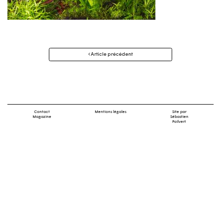
Navigation
Article précédent
des
articles
Contact
Mentions légales
Site par
Magazine
Sébastien
Poilvert