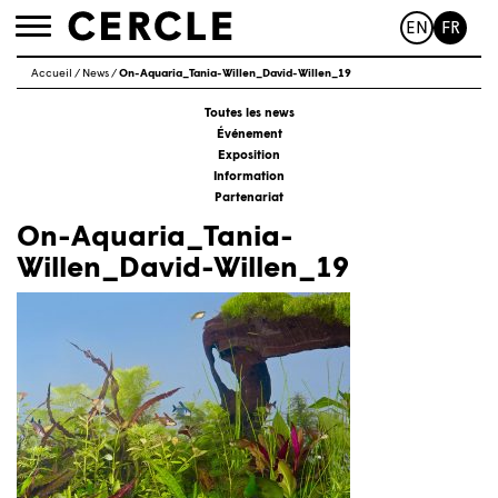
EN
FR
Toggle
navigation
Accueil
/
News
/
On-Aquaria_Tania-Willen_David-Willen_19
Toutes les news
Événement
Exposition
Information
Partenariat
On-Aquaria_Tania-
Willen_David-Willen_19