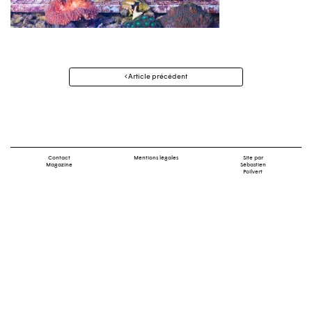
Navigation
Article précédent
des
articles
Contact
Mentions légales
Site par
Magazine
Sébastien
Poilvert