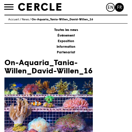
EN
FR
Toggle
navigation
Accueil
/
News
/
On-Aquaria_Tania-Willen_David-Willen_16
Toutes les news
Événement
Exposition
Information
Partenariat
On-Aquaria_Tania-
Willen_David-Willen_16