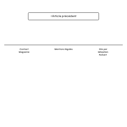
Navigation
Article précédent
des
articles
Contact
Mentions légales
Site par
Magazine
Sébastien
Poilvert