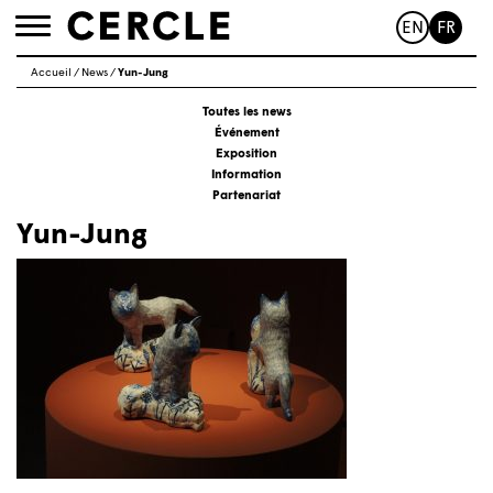
EN
FR
Toggle
navigation
Accueil
/
News
/
Yun-Jung
Toutes les news
Événement
Exposition
Information
Partenariat
Yun-Jung