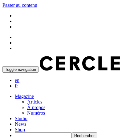
Passer au contenu
Toggle navigation
en
fr
Magazine
Articles
À propos
Numéros
Studio
News
Shop