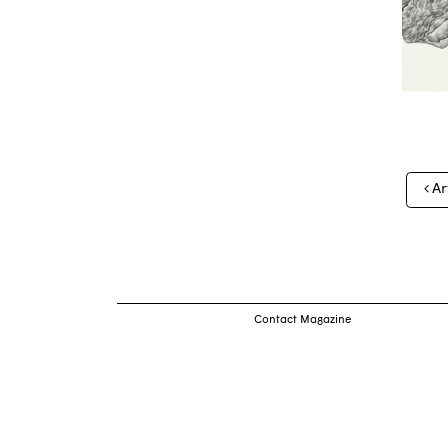
Nav
Ar
des
arti
Contact Magazine