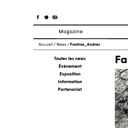
Magazine
Articles
Accueil
/
News
/
Fantine_Andres
À propos
Fa
Numéros
Toutes les news
Événement
Exposition
Information
Partenariat