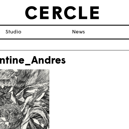
Studio
News
ntine_Andres