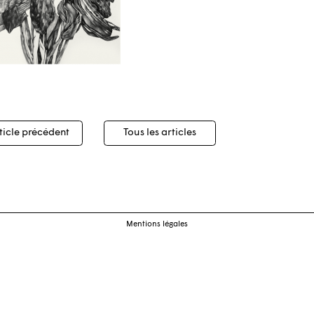
igation
ticle précédent
Tous les articles
cles
Mentions légales