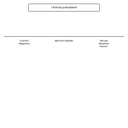
Navigation
Article précédent
des
articles
Contact
Mentions légales
Site par
Magazine
Sébastien
Poilvert