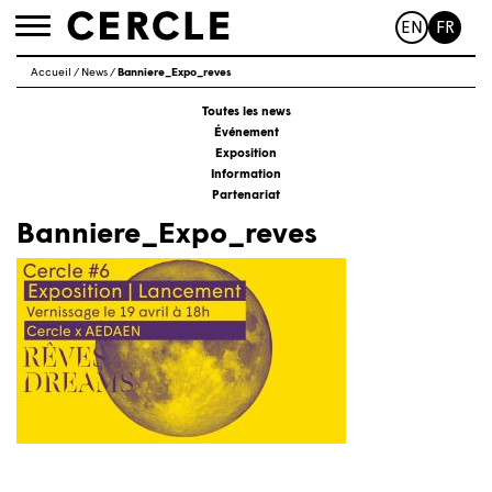
EN
FR
Toggle
navigation
Accueil
/
News
/
Banniere_Expo_reves
Toutes les news
Événement
Exposition
Information
Partenariat
Banniere_Expo_reves