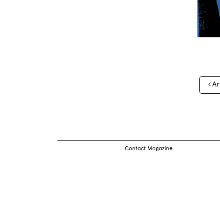
Nav
Ar
des
arti
Contact Magazine