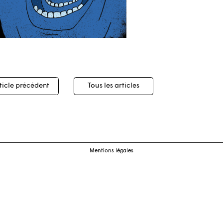
igation
ticle précédent
Tous les articles
cles
Mentions légales