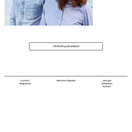
Navigation
Article précédent
des
articles
Contact
Mentions légales
Site par
Magazine
Sébastien
Poilvert