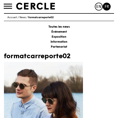
EN
FR
Toggle
navigation
Accueil
/
News
/
formatcarreporte02
Toutes les news
Événement
Exposition
Information
Partenariat
formatcarreporte02