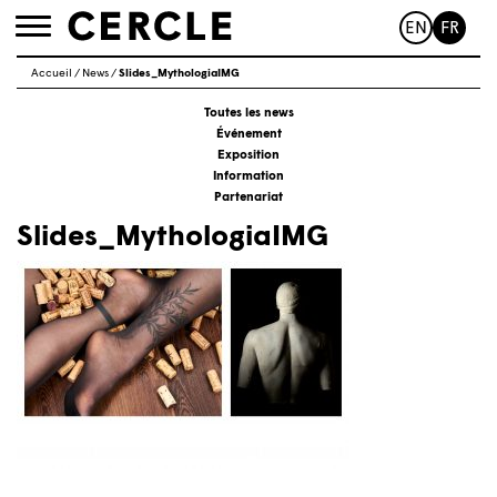
EN
FR
Toggle
navigation
Accueil
/
News
/
Slides_MythologiaIMG
Toutes les news
Événement
Exposition
Information
Partenariat
Slides_MythologiaIMG