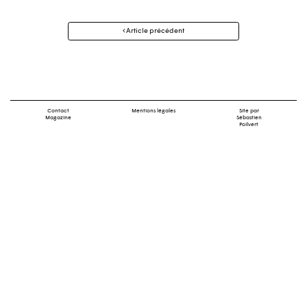
Navigation
Article précédent
des
articles
Contact
Mentions légales
Site par
Magazine
Sébastien
Poilvert