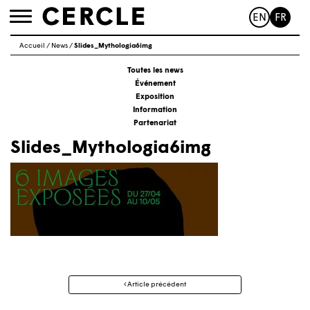
EN
FR
Toggle
navigation
Accueil
/
News
/
Slides_Mythologia6img
Toutes les news
Événement
Exposition
Information
Partenariat
Slides_Mythologia6img
Navigation
Article précédent
des
articles