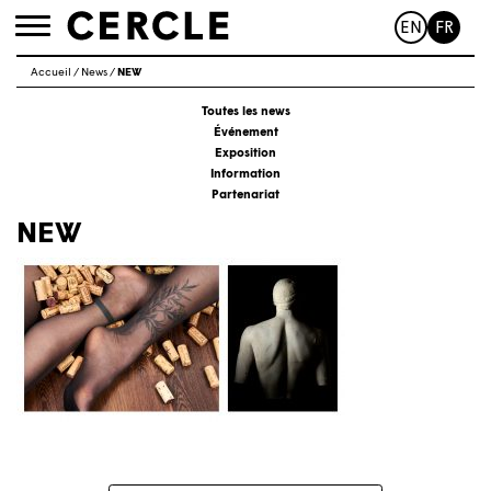
EN
FR
Toggle
navigation
Accueil
/
News
/
NEW
Toutes les news
Événement
Exposition
Information
Partenariat
NEW
Navigation