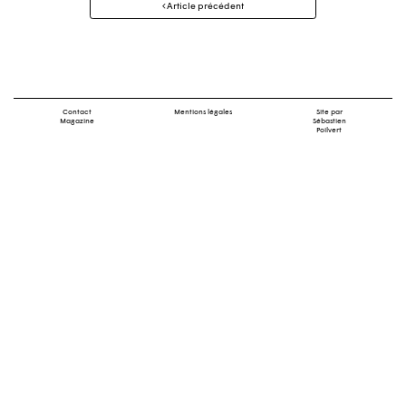
Article précédent
des
articles
Contact
Mentions légales
Site par
Magazine
Sébastien
Poilvert