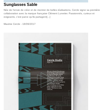
Sunglasses Sable
Née de l'envie de créer et de montrer de belles réalisations, Cercle signe sa première
collaboration avec la marque française Clément Lunetier. Passionnés, curieux et
exigeants, c'est parce qu'ils partagent[...]
Maxime Cercle
- 18/09/2017