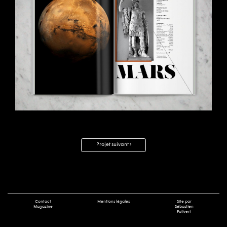
Navigation
Projet suivant
des
articles
Contact
Mentions légales
Site par
Magazine
Sébastien
Poilvert