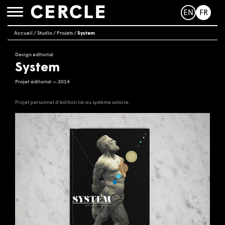
EN
FR
Toggle
navigation
Accueil
/
Studio
/
Projets
/
System
Design editorial
System
Projet éditorial — 2014
Projet personnel d’édition lié au système solaire.