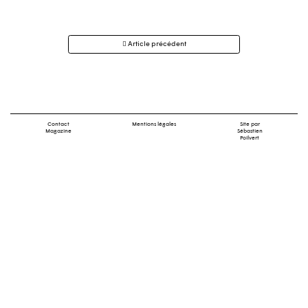
Navigation
Article précédent
des
articles
Contact
Mentions légales
Site par
Magazine
Sébastien
Poilvert