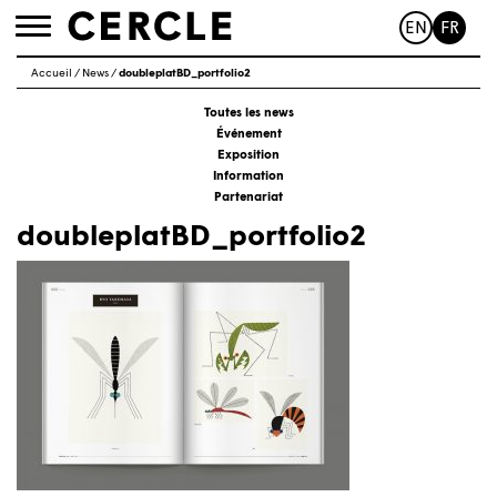
EN
FR
Toggle
navigation
Accueil
/
News
/
doubleplatBD_portfolio2
Toutes les news
Événement
Exposition
Information
Partenariat
doubleplatBD_portfolio2