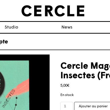
Studio
News
pte
Cercle Mag
Insectes (F
5,00
€
En stock
quantité
Ajouter au panier
de