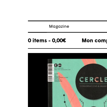
Magazine
Articles
0 items -
0,00
€
Mon com
À propos
Numéros