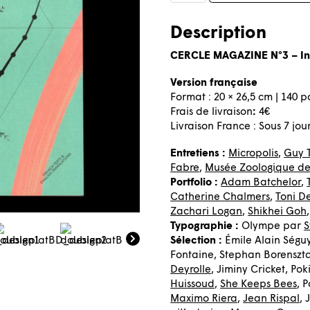
Cercle
Magazine
Description
N°3
CERCLE MAGAZINE N°3 – In
–
Insectes
Version française
(Français)
Format : 20 × 26,5 cm | 140 
Frais de livraison
:
4€
Livraison France : Sous 7 jou
Entretiens :
Micropolis
,
Guy 
Fabre
,
Musée Zoologique de
Portfolio :
Adam Batchelor
,
Catherine Chalmers
,
Toni D
Zachari Logan
,
Shikhei Goh
Typographie :
Olympe par
S
Sélection :
Émile Alain Ségu
Fontaine, Stephan Borenszta
Deyrolle
, Jiminy Cricket, Po
Huissoud,
She Keeps Bees
, 
Maximo Riera
,
Jean Rispal
, 