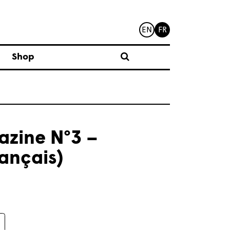
EN
FR
Shop
azine N°3 –
rançais)