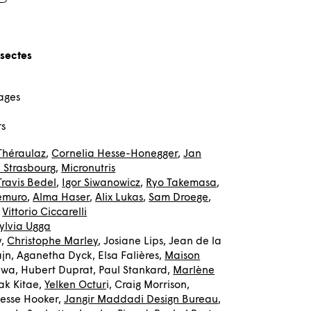
sectes
pages
rs
Théraulaz
,
Cornelia Hesse-Honegger
,
Jan
 Strasbourg
,
Micronutris
Travis Bedel
,
Igor Siwanowicz
,
Ryo Takemasa
,
emuro
,
Alma Haser
,
Alix Lukas
,
Sam Droege
,
,
Vittorio Ciccarelli
ylvia Ugga
y,
Christophe Marley
, Josiane Lips, Jean de la
jn, Aganetha Dyck, Elsa Falières,
Maison
kiwa, Hubert Duprat, Paul Stankard,
Marlène
Pak Kitae,
Yelken Octur
i, Craig Morrison,
Jesse Hooker,
Jangir Maddadi Design Bureau
,