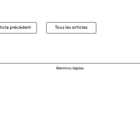
igation
ticle précédent
Tous les articles
cles
Mentions légales