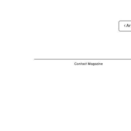
Nav
Ar
des
arti
Contact Magazine