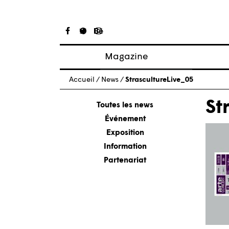
Magazine
Articles
Accueil
/
News
/
StrascultureLive_05
À propos
St
Numéros
Toutes les news
Événement
Exposition
Information
Partenariat