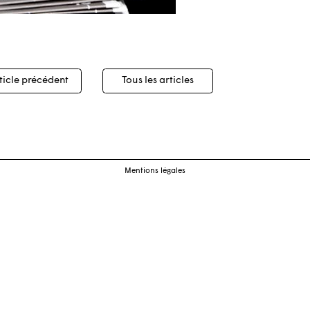
igation
ticle précédent
Tous les articles
cles
Mentions légales