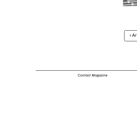
Nav
Ar
des
arti
Contact Magazine