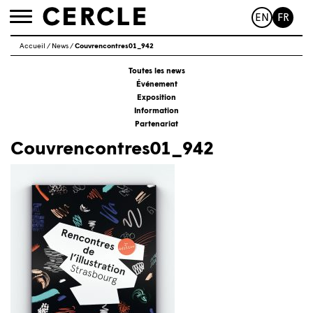
EN
FR
Toggle
navigation
Accueil
/
News
/
Couvrencontres01_942
Toutes les news
Événement
Exposition
Information
Partenariat
Couvrencontres01_942