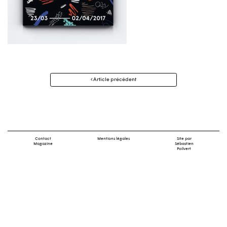
Navigation
Article précédent
des
articles
Contact
Mentions légales
Site par
Magazine
Sébastien
Poilvert