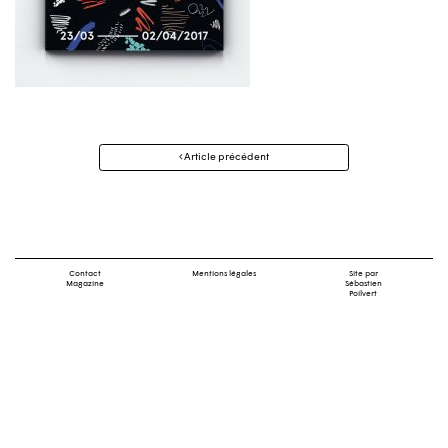
Navigation
Article précédent
des
articles
Contact
Mentions légales
Site par
Magazine
Sébastien
Poilvert