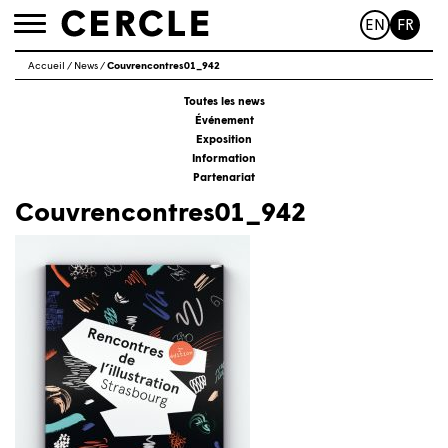
EN
FR
Toggle
navigation
Accueil
/
News
/
Couvrencontres01_942
Toutes les news
Événement
Exposition
Information
Partenariat
Couvrencontres01_942