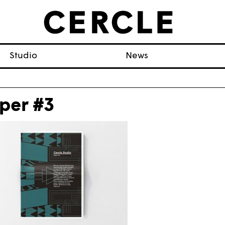
Studio
News
per #3