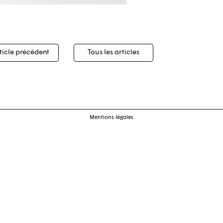
igation
ticle précédent
Tous les articles
cles
Mentions légales