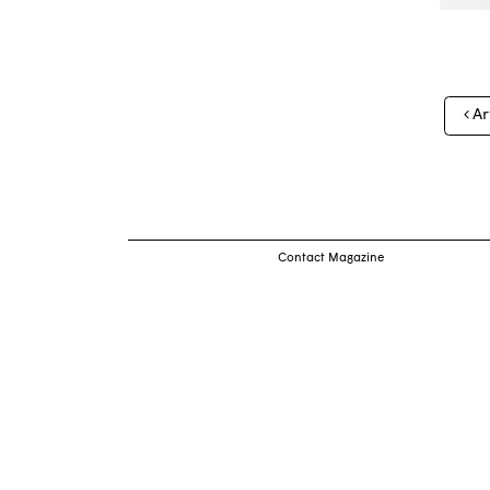
Nav
Ar
des
arti
Contact Magazine