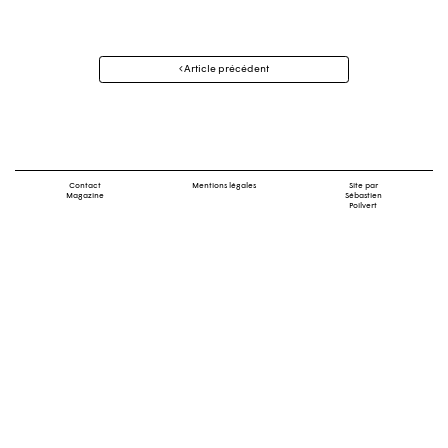
Navigation
Article précédent
des
articles
Contact
Mentions légales
Site par
Magazine
Sébastien
Poilvert