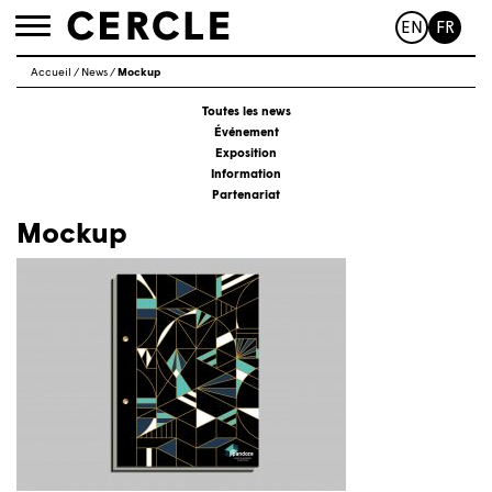
EN
FR
Toggle
navigation
Accueil
/
News
/
Mockup
Toutes les news
Événement
Exposition
Information
Partenariat
Mockup