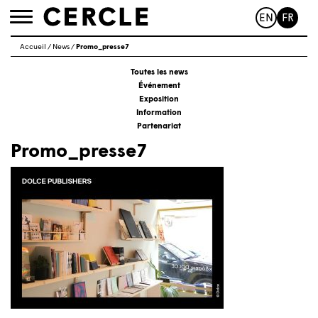
EN
FR
Toggle
navigation
Accueil
/
News
/
Promo_presse7
Toutes les news
Événement
Exposition
Information
Partenariat
Promo_presse7