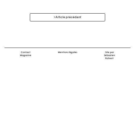
Navigation
Article précédent
des
articles
Contact
Mentions légales
Site par
Magazine
Sébastien
Poilvert