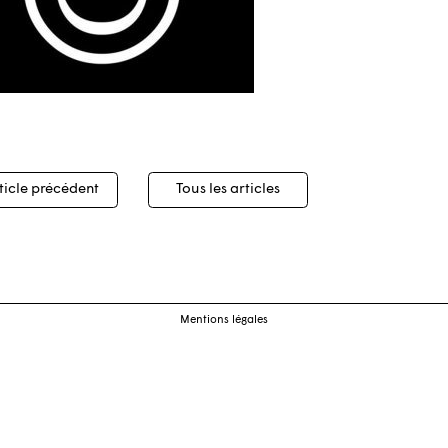
igation
ticle précédent
Tous les articles
cles
Mentions légales