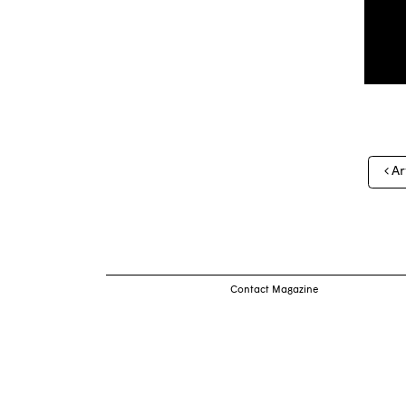
Nav
Ar
des
arti
Contact Magazine