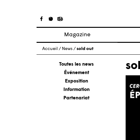
Magazine
Articles
Accueil
/
News
/
sold out
À propos
so
Numéros
Toutes les news
Événement
Exposition
Information
Partenariat