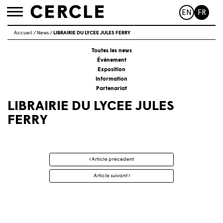
EN
FR
Toggle
navigation
Accueil
/
News
/
LIBRAIRIE DU LYCEE JULES FERRY
Toutes les news
Événement
Exposition
Information
Partenariat
LIBRAIRIE DU LYCEE JULES
FERRY
Navigation
Article précédent
des
articles
Article suivant