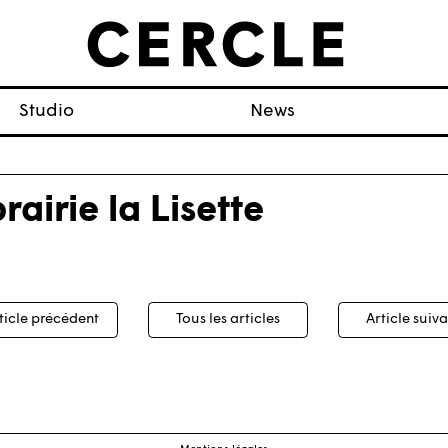
Studio
News
brairie la Lisette
igation
ticle précédent
Tous les articles
Article suiv
cles