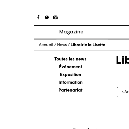
Magazine
Articles
Accueil
/
News
/
Librairie la Lisette
À propos
Li
Numéros
Toutes les news
Événement
Exposition
Information
Nav
Partenariat
Ar
des
arti