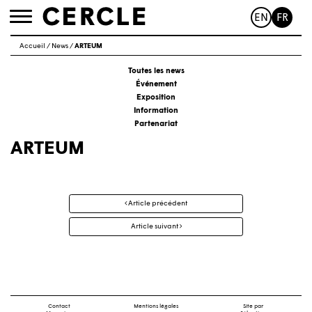
EN
FR
Toggle
navigation
Accueil
/
News
/
ARTEUM
Toutes les news
Événement
Exposition
Information
Partenariat
ARTEUM
Navigation
Article précédent
des
articles
Article suivant
Contact
Mentions légales
Site par