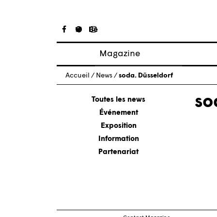
Magazine
Articles
Accueil
/
News
/
soda. Düsseldorf
À propos
so
Numéros
Toutes les news
Événement
Exposition
Information
Nav
Partenariat
des
arti