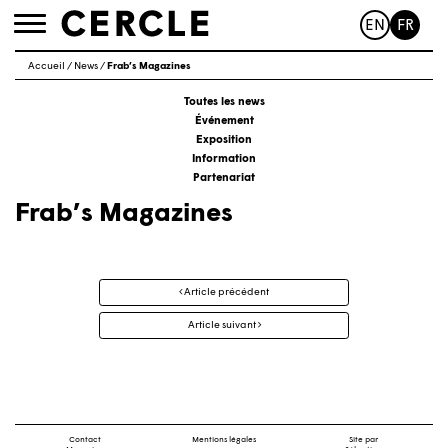
EN
FR
Toggle
navigation
Accueil
/
News
/
Frab’s Magazines
Toutes les news
Événement
Exposition
Information
Partenariat
Frab’s Magazines
Navigation
Article précédent
des
articles
Article suivant
Contact
Mentions légales
Site par