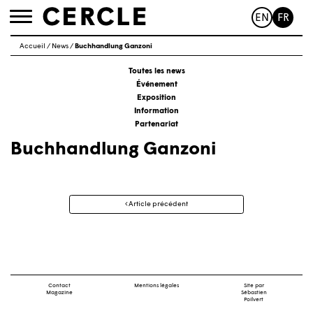
EN
FR
Toggle
navigation
Accueil
/
News
/
Buchhandlung Ganzoni
Toutes les news
Événement
Exposition
Information
Partenariat
Buchhandlung Ganzoni
Navigation
Article précédent
des
articles
Contact
Mentions légales
Site par
Magazine
Sébastien
Poilvert