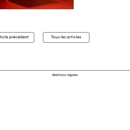
igation
ticle précédent
Tous les articles
cles
Mentions légales