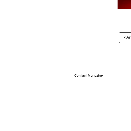
Nav
Ar
des
arti
Contact Magazine