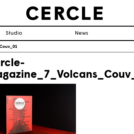
Studio
News
_Couv_01
rcle-
gazine_7_Volcans_Couv