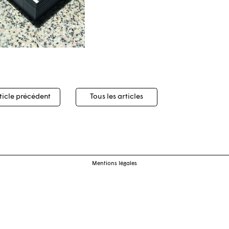
igation
ticle précédent
Tous les articles
cles
Mentions légales