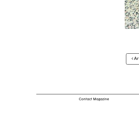
Nav
Ar
des
arti
Contact Magazine