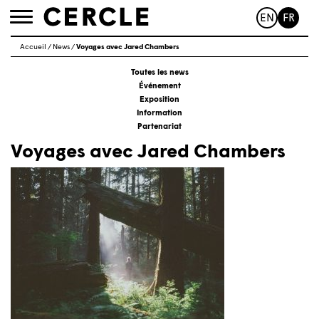
EN
FR
Toggle
navigation
Accueil
/
News
/
Voyages avec Jared Chambers
Toutes les news
Événement
Exposition
Information
Partenariat
Voyages avec Jared Chambers