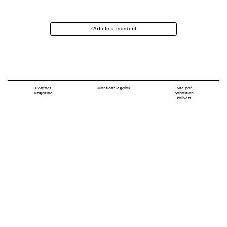
Navigation
Article précédent
des
articles
Contact
Mentions légales
Site par
Magazine
Sébastien
Poilvert