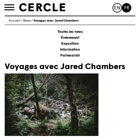
EN
FR
Toggle
navigation
Accueil
/
News
/
Voyages avec Jared Chambers
Toutes les news
Événement
Exposition
Information
Partenariat
Voyages avec Jared Chambers