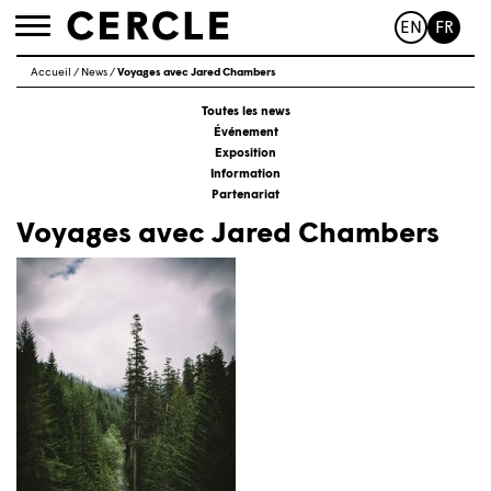
EN
FR
Toggle
navigation
Accueil
/
News
/
Voyages avec Jared Chambers
Toutes les news
Événement
Exposition
Information
Partenariat
Voyages avec Jared Chambers