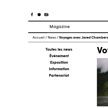
Magazine
Articles
Accueil
/
News
/
Voyages avec Jared Chamber
À propos
Vo
Numéros
Toutes les news
Événement
Exposition
Information
Partenariat