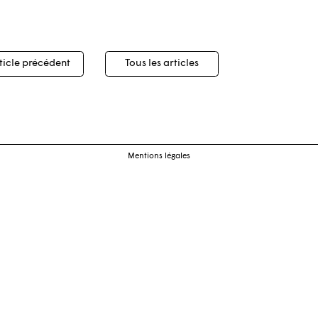
igation
ticle précédent
Tous les articles
cles
Mentions légales