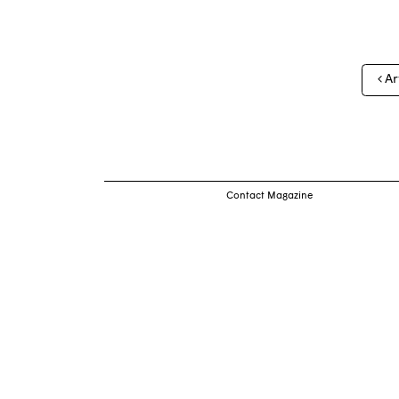
Nav
Ar
des
arti
Contact Magazine