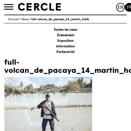
EN
F
Toggle
navigation
Accueil
/
News
/
full-volcan_de_pacaya_14_martin_holik
Toutes les news
Événement
Exposition
Information
Partenariat
full-
volcan_de_pacaya_14_martin_ho