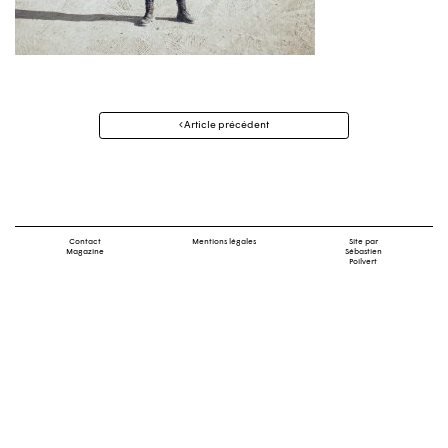
Navigation
Article précédent
des
articles
Contact
Mentions légales
Site par
Magazine
Sébastien
Poilvert