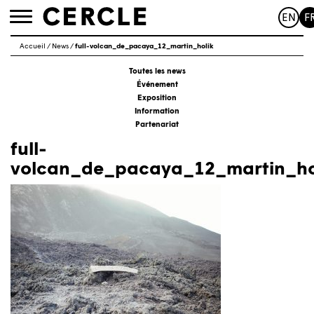
EN
F
Toggle
navigation
Accueil
/
News
/
full-volcan_de_pacaya_12_martin_holik
Toutes les news
Événement
Exposition
Information
Partenariat
full-
volcan_de_pacaya_12_martin_ho