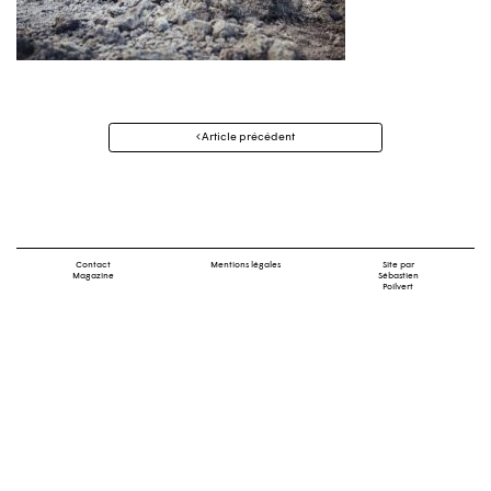
Navigation
Article précédent
des
articles
Contact
Mentions légales
Site par
Magazine
Sébastien
Poilvert