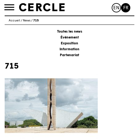
EN
FR
Toggle
navigation
Accueil
/
News
/
715
Toutes les news
Événement
Exposition
Information
Partenariat
715