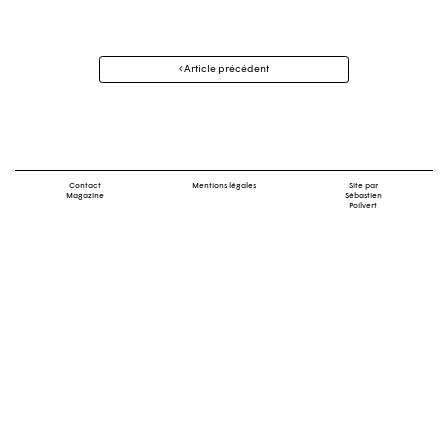
Navigation
Article précédent
des
articles
Contact
Mentions légales
Site par
Magazine
Sébastien
Poilvert