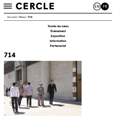
EN
FR
Toggle
navigation
Accueil
/
News
/
714
Toutes les news
Événement
Exposition
Information
Partenariat
714