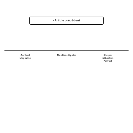
Navigation
Article précédent
des
articles
Contact
Mentions légales
Site par
Magazine
Sébastien
Poilvert