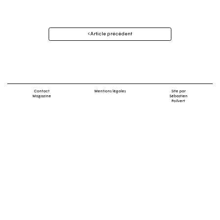
Navigation
Article précédent
des
articles
Contact
Mentions légales
Site par
Magazine
Sébastien
Poilvert