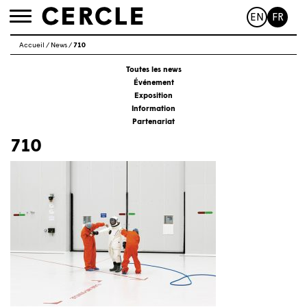
EN
FR
Toggle
navigation
Accueil
/
News
/
710
Toutes les news
Événement
Exposition
Information
Partenariat
710