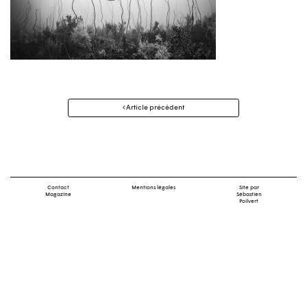
Navigation
Article précédent
des
articles
Contact
Mentions légales
Site par
Magazine
Sébastien
Poilvert