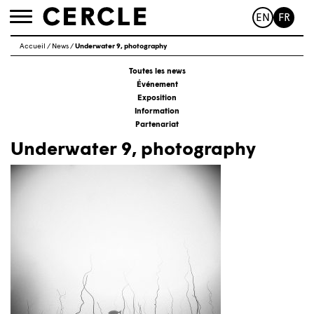
EN
FR
Toggle
navigation
Accueil
/
News
/
Underwater 9, photography
Toutes les news
Événement
Exposition
Information
Partenariat
Underwater 9, photography