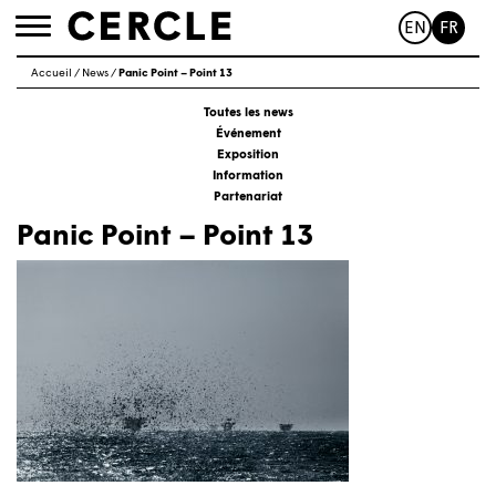
EN
FR
Toggle
navigation
Accueil
/
News
/
Panic Point – Point 13
Toutes les news
Événement
Exposition
Information
Partenariat
Panic Point – Point 13