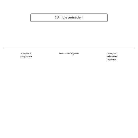
Navigation
Article précédent
des
articles
Contact
Mentions légales
Site par
Magazine
Sébastien
Poilvert