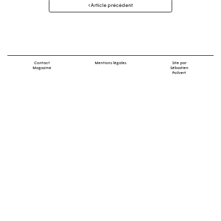
Navigation
Article précédent
des
articles
Contact
Mentions légales
Site par
Magazine
Sébastien
Poilvert