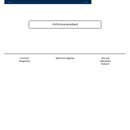
Navigation
Article précédent
des
articles
Contact
Mentions légales
Site par
Magazine
Sébastien
Poilvert