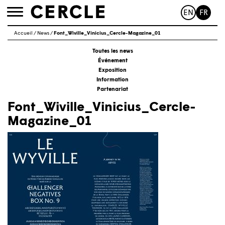
EN
FR
Toggle
navigation
Accueil
/
News
/
Font_Wiville_Vinicius_Cercle-Magazine_01
Toutes les news
Événement
Exposition
Information
Partenariat
Font_Wiville_Vinicius_Cercle-
Magazine_01