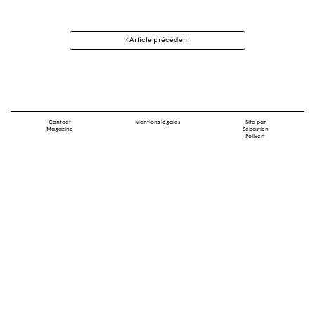
Navigation
Article précédent
des
articles
Contact
Mentions légales
Site par
Magazine
Sébastien
Poilvert