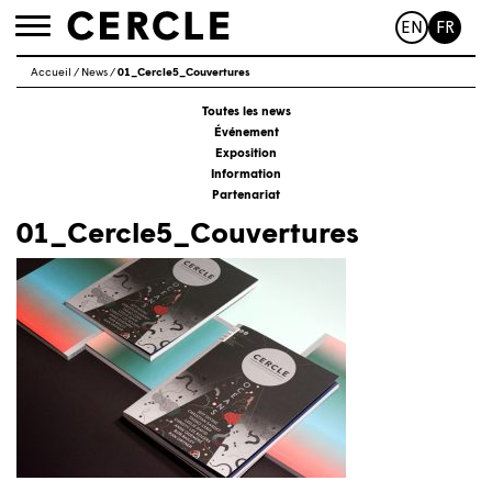
EN
FR
Toggle
navigation
Accueil
/
News
/
01_Cercle5_Couvertures
Toutes les news
Événement
Exposition
Information
Partenariat
01_Cercle5_Couvertures