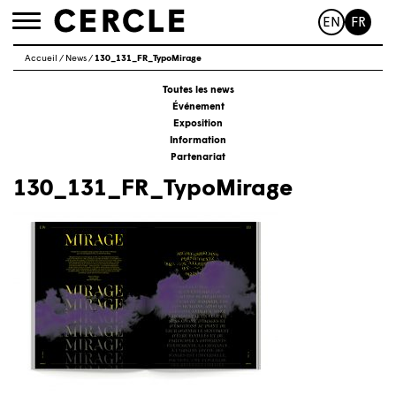
EN
FR
Toggle
navigation
Accueil
/
News
/
130_131_FR_TypoMirage
Toutes les news
Événement
Exposition
Information
Partenariat
130_131_FR_TypoMirage