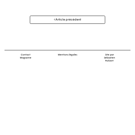
Navigation
Article précédent
des
articles
Contact
Mentions légales
Site par
Magazine
Sébastien
Poilvert